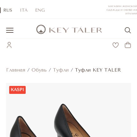
МАГАЗИН ЖЕНСКОЙ
RUS
ITA
ENG
ОДЕЖДЫ И ОБУВИ ИЗ
ИТАЛИИ
Главная
/
Обувь
/
Туфли
/
Туфли KEY TALER
KASPI