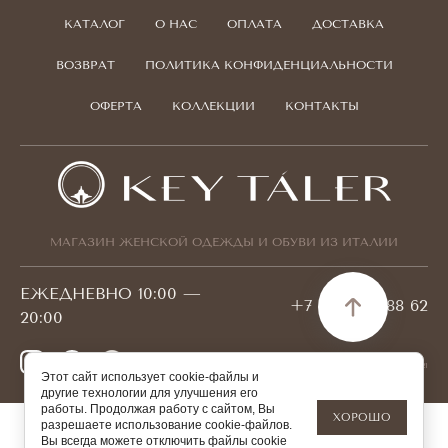
КАТАЛОГ
О НАС
ОПЛАТА
ДОСТАВКА
ВОЗВРАТ
ПОЛИТИКА КОНФИДЕНЦИАЛЬНОСТИ
ОФЕРТА
КОЛЛЕКЦИИ
КОНТАКТЫ
МАГАЗИН ЖЕНСКОЙ ОДЕЖДЫ И ОБУВИ ИЗ ИТАЛИИ
ЕЖЕДНЕВНО 10:00 —
+7 778 095 88 62
20:00
© 2026 KEYTALER БИН 180940001421
Этот сайт использует cookie-файлы и
другие технологии для улучшения его
работы. Продолжая работу с сайтом, Вы
ХОРОШО
разрешаете использование cookie-файлов.
Вы всегда можете отключить файлы cookie