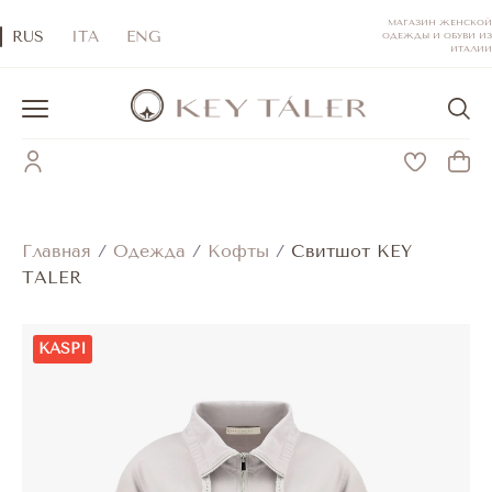
МАГАЗИН ЖЕНСКОЙ
RUS
ITA
ENG
ОДЕЖДЫ И ОБУВИ ИЗ
ИТАЛИИ
Главная
/
Одежда
/
Кофты
/
Свитшот KEY
TALER
KASPI