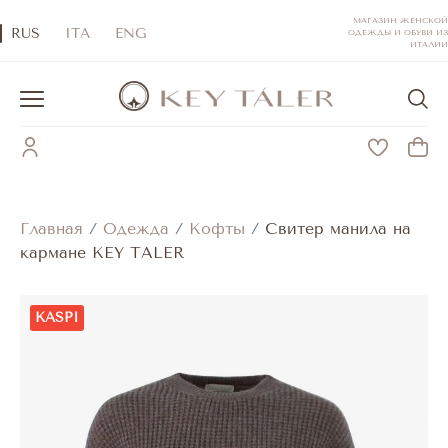
МАГАЗИН ЖЕНСКОЙ
RUS
ITA
ENG
ОДЕЖДЫ И ОБУВИ ИЗ
ИТАЛИИ
Главная
/
Одежда
/
Кофты
/
Свитер манила на
кармане KEY TALER
KASPI