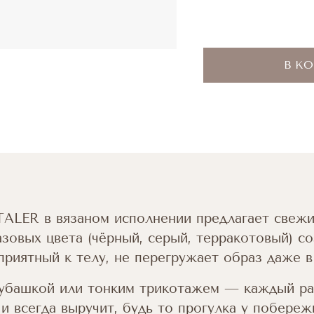
В К
ALER в вязаном исполнении предлагает свежий
базовых цвета (чёрный, серый, терракотовый) с
риятный к телу, не перегружает образ даже в
убашкой или тонким трикотажем — каждый раз
 и всегда выручит, будь то прогулка у побере