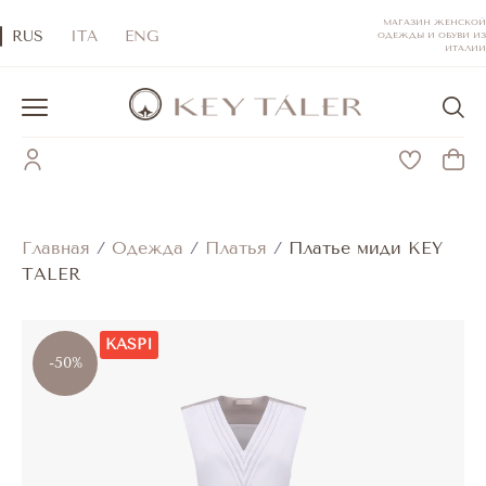
МАГАЗИН ЖЕНСКОЙ
RUS
ITA
ENG
ОДЕЖДЫ И ОБУВИ ИЗ
ИТАЛИИ
Главная
/
Одежда
/
Платья
/
Платье миди KEY
TALER
KASPI
-50%