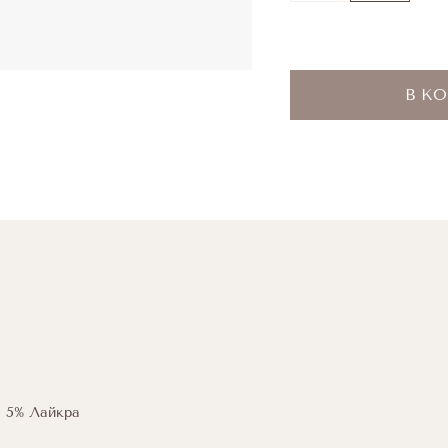
В К
, 5% Лайкра