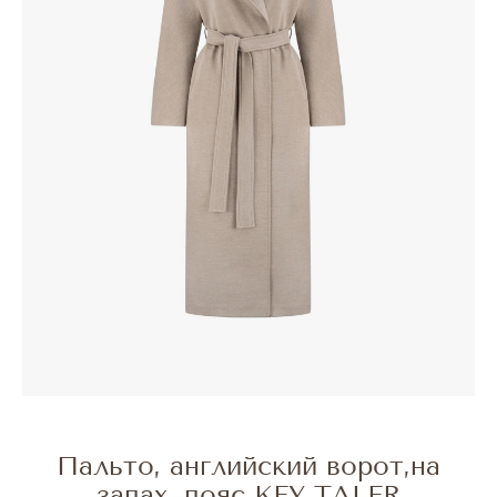
Пальто, английский ворот,на
запах, пояс KEY TALER