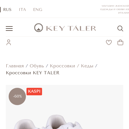
МАГАЗИН ЖЕНСКОЙ
RUS
ITA
ENG
ОДЕЖДЫ И ОБУВИ ИЗ
ИТАЛИИ
Главная
/
Обувь
/
Кроссовки / Кеды
/
Кроссовки KEY TALER
KASPI
-60%