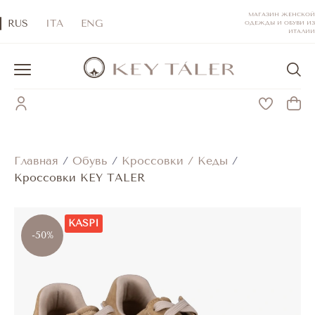
МАГАЗИН ЖЕНСКОЙ
RUS
ITA
ENG
ОДЕЖДЫ И ОБУВИ ИЗ
ИТАЛИИ
Главная
/
Обувь
/
Кроссовки / Кеды
/
Кроссовки KEY TALER
KASPI
-50%