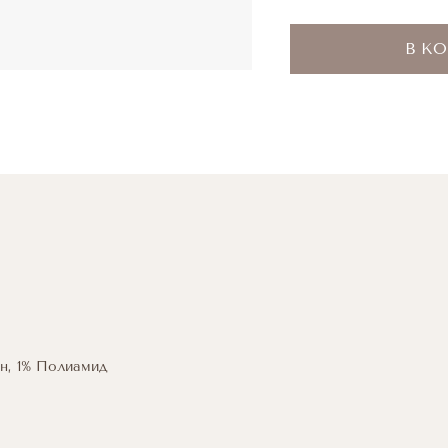
В К
н, 1% Полиамид